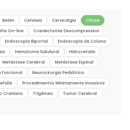
Betim
Cefaleia
Cervicalgia
Cifose
lta On-line
Craniectomia Descompressiva
Endoscopia Biportal
Endoscopia de Coluna
dea
Hematoma Subdural
Hidrocefalia
Metástase Cerebral
Metástase Espinal
a Funcional
Neurocirurgia Pediátrica
efalia
Procedimentos Minimamente Invasivos
o Craniano
Trigêmeo
Tumor Cerebral