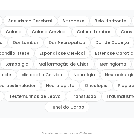
Aneurisma Cerebral
Artrodese
Belo Horizonte
Coluna
Coluna Cervical
Coluna Lombar
Consu
ca
Dor Lombar
Dor Neuropática
Dor de Cabeça
pondilolistese
Espondilose Cervical
Estenose Carotí
Lombalgia
Malformação de Chiari
Meningioma
ocele
Mielopatia Cervical
Neuralgia
Neurocirurgi
euroestimulador
Neurologista
Oncologia
Plagioc
Testemunhas de Jeová
Transfusão
Traumatism
Túnel do Carpo
2 artigos com a tag
Cifose